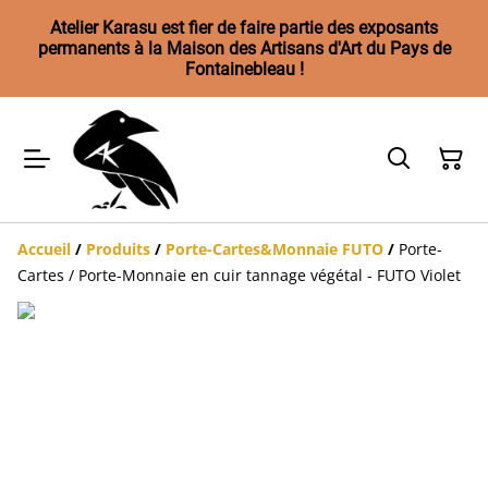
Atelier Karasu est fier de faire partie des exposants
permanents à la Maison des Artisans d'Art du Pays de
Fontainebleau !
Accueil
/
Produits
/
Porte-Cartes&Monnaie FUTO
/
Porte-
Cartes / Porte-Monnaie en cuir tannage végétal - FUTO Violet