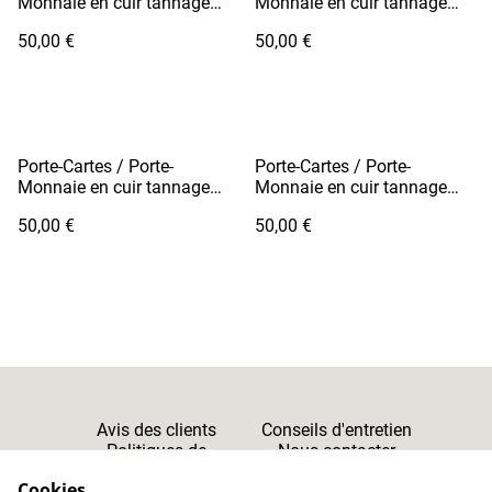
Monnaie en cuir tannage
Monnaie en cuir tannage
végétal - FUTO Orange
végétal - FUTO Vert Khaki /
50,00 €
50,00 €
Fil Blanc
Porte-Cartes / Porte-
Porte-Cartes / Porte-
Monnaie en cuir tannage
Monnaie en cuir tannage
végétal - FUTO Noir Grainé /
végétal - FUTO Vert Pomme
50,00 €
50,00 €
Fil Blanc
Avis des clients
Conseils d'entretien
Politiques de
Nous contacter
Cookies
Confidentialité