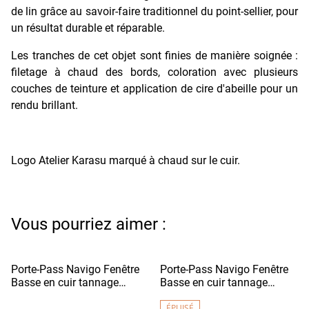
de lin grâce au savoir-faire traditionnel du point-sellier, pour
un résultat durable et réparable.
Les tranches de cet objet sont finies de manière soignée :
filetage à chaud des bords, coloration avec plusieurs
couches de teinture et application de cire d'abeille pour un
rendu brillant.
Logo Atelier Karasu marqué à chaud sur le cuir.
Vous pourriez aimer :
Porte-Pass Navigo Fenêtre
Porte-Pass Navigo Fenêtre
Basse en cuir tannage
Basse en cuir tannage
végétal - DENSHA Bordeaux
végétal - DENSHA Vert
Foncé
Pomme
ÉPUISÉ