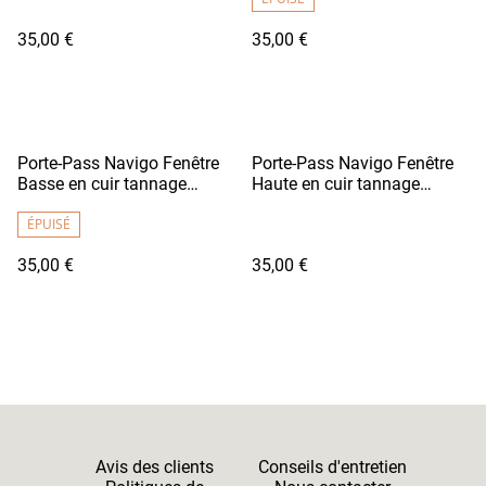
35,00 €
35,00 €
Porte-Pass Navigo Fenêtre
Porte-Pass Navigo Fenêtre
Basse en cuir tannage
Haute en cuir tannage
végétal - DENSHA Noir
végétal - DENSHA Jaune Vif
Grainé
ÉPUISÉ
35,00 €
35,00 €
Avis des clients
Conseils d'entretien