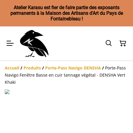
Atelier Karasu est fier de faire partie des exposants
permanents à la Maison des Artisans d'Art du Pays de
Fontainebleau !
Accueil
/
Produits
/
Porte-Pass Navigo DENSHA
/
Porte-Pass
Navigo Fenêtre Basse en cuir tannage végétal - DENSHA Vert
Khaki