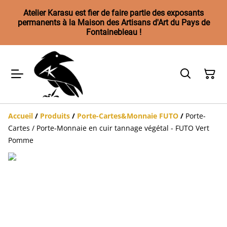
Atelier Karasu est fier de faire partie des exposants
permanents à la Maison des Artisans d'Art du Pays de
Fontainebleau !
Accueil
/
Produits
/
Porte-Cartes&Monnaie FUTO
/
Porte-
Cartes / Porte-Monnaie en cuir tannage végétal - FUTO Vert
Pomme