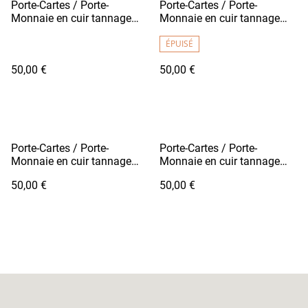
Porte-Cartes / Porte-
Porte-Cartes / Porte-
Monnaie en cuir tannage
Monnaie en cuir tannage
végétal - FUTO Noir Grainé /
végétal - FUTO Bordeaux
Fil Blanc
Foncé
ÉPUISÉ
50,00 €
50,00 €
Porte-Cartes / Porte-
Porte-Cartes / Porte-
Monnaie en cuir tannage
Monnaie en cuir tannage
végétal - FUTO Rouge
végétal - FUTO Violet
50,00 €
50,00 €